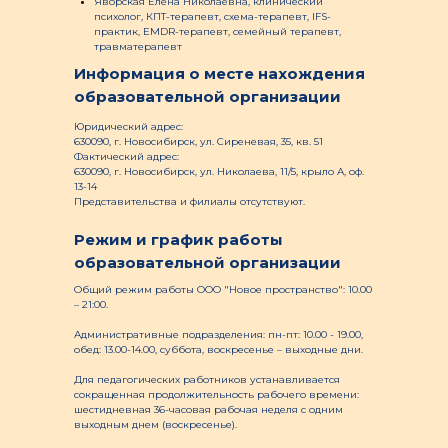
Яворская Елена Николаевна, клинический
психолог, КПТ-терапевт, схема-терапевт, IFS-
практик, EMDR-терапевт, семейный терапевт,
травматерапевт
Информация о месте нахождения
образовательной организации
Юридический адрес:
630090, г. Новосибирск, ул. Сиреневая, 35, кв. 51
Фактический адрес:
630090, г. Новосибирск, ул. Николаева, 11/5, крыло А, оф.
13-14
Представительства и филиалы отсутствуют.
Режим и график работы
образовательной организации
Общий режим работы ООО "Новое пространство": 10.00
– 21:00.
Административные подразделения: пн-пт: 10.00 - 19.00,
обед: 13.00-14.00, суббота, воскресенье – выходные дни.
Для педагогических работников устанавливается
сокращенная продолжительность рабочего времени:
шестидневная 36-часовая рабочая неделя с одним
выходным днем (воскресенье).