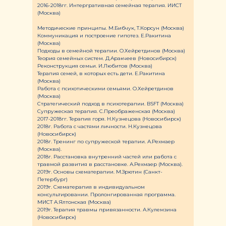
2016-2018гг. Интергративная семейная терапия. ИИСТ
(Москва)
Методические принципы. М.Бибчук, Т.Корсун (Москва)
Коммуникация и построение гипотез. Е.Ракитина
(Москва)
Подходы в семейной терапии. О.Хейретдинов (Москва)
Теория семейных систем. Д.Аракчеев (Новосибирск)
Реконструкция семьи. И.Любитов (Москва)
Терапия семей, в которых есть дети. Е.Ракитина
(Москва)
Работа с психотическими семьями. О.Хейретдинов
(Москва)
Стратегический подход в психотерапии. BSFT (Москва)
Супружеская терапия. С.Преображенская (Москва)
2017-2018гг. Терапия горя. Н.Кузнецова (Новосибирск)
2018г. Работа с частями личности. Н.Кузнецова
(Новосибирск)
2018г. Тренинг по супружеской терапии. А.Рехмаер
(Москва).
2018г. Расстановка внутренний частей или работа с
травмой развития в расстановке. А.Рехмаер (Москва).
2019г. Основы схематерапии. М.Зрютин (Санкт-
Петербург)
2019г. Схематерапия в индивидуальном
консультировании. Пролонгированная программа.
МИСТ А.Ялтонская (Москва)
2019г. Терапия травмы привязанности. А.Кулемзина
(Новосибирск)