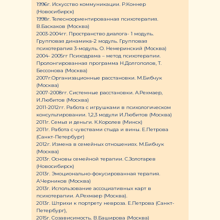
1996г. Искусство коммуникации. Р.Коннер
(Новосибирск)
1998г. Телесноориентированная психотерапия.
В.Баскаков (Москва)
2003-2004гг. Пространство диалога- 1 модуль.
Групповая динамика-2 модуль. Групповая
психотерапия 3-модуль. О. Немеринский (Москва)
2004- 2005гг Психодрама – метод психотерапии.
Пролонгированная программа Н.Долгополов, Т.
Бессонова (Москва)
2007г.Организационные расстановки. М.Бибчук
(Москва)
2007-2008гг. Системные расстановки. А.Рехмаер,
И.Любитов (Москва)
2011-2012гг. Работа с игрушками в психологическом
консультировании. 1,2,3 модули И.Любитов (Москва)
2011г. Семья и деньги. К.Королев (Минск)
2011г. Работа с чувствами стыда и вины. Е.Петрова
(Санкт-Петербург)
2012г. Измена в семейных отношениях. М.Бибчук
(Москва)
2013г. Основы семейной терапии. С.Золотарев
(Новосибирск)
2013г. Эмоционально-фокусированная терапия.
А.Черников (Москва)
2013г. Использование ассоциативных карт в
психотерапии. А.Рехмаер (Москва).
2013г. Штрихи к портрету невроза. Е.Петрова (Санкт-
Петербург),
2015г. Созависимость. В.Баширова (Москва)