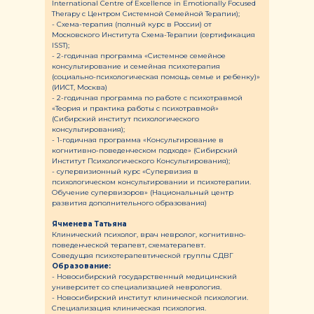
International Centre of Excellence in Emotionally Focused
Therapy с Центром Системной Семейной Терапии);
- Схема-терапия (полный курс в России) от
Московского Института Схема-Терапии (сертификация
ISST);
- 2-годичная программа «Системное семейное
консультирование и семейная психотерапия
(социально-психологическая помощь семье и ребенку)»
(ИИСТ, Москва)
- 2-годичная программа по работе с психотравмой
«Теория и практика работы с психотравмой»
(Сибирский институт психологического
консультирования);
- 1-годичная программа «Консультирование в
когнитивно-поведенческом подходе» (Сибирский
Институт Психологического Консультирования);
- супервизионный курс «Супервизия в
психологическом консультировании и психотерапии.
Обучение супервизоров» (Национальный центр
развития дополнительного образования)
Ячменева Татьяна
Клинический психолог, врач невролог, когнитивно-
поведенческой терапевт, схематерапевт.
Cоведущая психотерапевтической группы СДВГ
Образование:
- Новосибирский государственный медицинский
университет со специализацией неврология.
- Новосибирский институт клинической психологии.
Специализация клиническая психология.