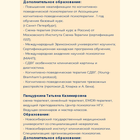
Дополнительное образование:
- Повышение квалификации по когнитивно-
поведенческой психотерапии от Ассоциации
когнитивно-поведенческой психотерапии . 1 год
обучения базовый курс.
(г.Санкт-Петербург);
- Схема-терапия (полный курс в России) от
Московского Института Схема-Терапии (сертификация
ISST);
- Международный Эриксонский университет коучинга;
Сертификационная канадская программа обучения;
- Международная академия научной психологии
(МАНП);
- СДВГ особенности клинической картины и
диагностика.
- Когнитивно-поведенческая терапия СДВГ. (Young-
Bramham's protocol);
- Когнитивно-поведенческая терапия тревожных
расстройств (протокол Д. Кларка и А. Бека).
Панцуркина Татьяна Казимировна
схема-терапевт, семейный терапевт, EMDR-терапевт,
ведущий преподаватель Центр психологии НГУ.
Ведущая семинаров и мастер-классов.
Образование:
- Новосибирский государственный медицинский
университет со специализацией неврология.
- Новосибирский институт клинической психологии.
Специализация: организационная психология.
Дополнительное образование: