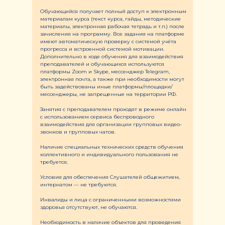
Обучающийся получает полный доступ к электронным
материалам курса (текст курса, гайды, методические
материалы, электронная рабочая тетрадь и т.п.) после
зачисления на программу. Все задания на платформе
имеют автоматическую проверку с системой учёта
прогресса и встроенной системой мотивации.
Дополнительно в ходе обучения для взаимодействия
преподавателей и обучающихся используются
платформы Zoom и Skype, мессенджер Telegram,
электронная почта, а также при необходимости могут
быть задействованы иные платформы/площадки/
мессенджеры, не запрещенные на территории РФ.
Занятия с преподавателем проходят в режиме онлайн
с использованием сервиса беспроводного
взаимодействия для организации групповых видео-
звонков и групповых чатов.
Наличие специальных технических средств обучения
коллективного и индивидуального пользования не
требуется.
Условия для обеспечения Слушателей общежитием,
интернатом — не требуются.
Инвалиды и лица с ограниченными возможностями
здоровья отсутствуют, не обучаются.
Необходимость в наличие объектов для проведения