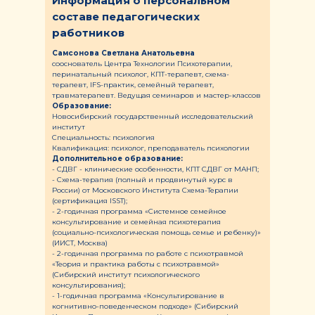
Информация о персональном
составе педагогических
работников
Самсонова Светлана Анатольевна
сооснователь Центра Технологии Психотерапии,
перинатальный психолог, КПТ-терапевт, схема-
терапевт, IFS-практик, семейный терапевт,
травматерапевт. Ведущая семинаров и мастер-классов
Образование:
Новосибирский государственный исследовательский
институт
Специальность: психология
Квалификация: психолог, преподаватель психологии
Дополнительное образование:
- СДВГ - клинические особенности, КПТ СДВГ от МАНП;
- Схема-терапия (полный и продвинутый курс в
России) от Московского Института Схема-Терапии
(сертификация ISST);
- 2-годичная программа «Системное семейное
консультирование и семейная психотерапия
(социально-психологическая помощь семье и ребенку)»
(ИИСТ, Москва)
- 2-годичная программа по работе с психотравмой
«Теория и практика работы с психотравмой»
(Сибирский институт психологического
консультирования);
- 1-годичная программа «Консультирование в
когнитивно-поведенческом подходе» (Сибирский