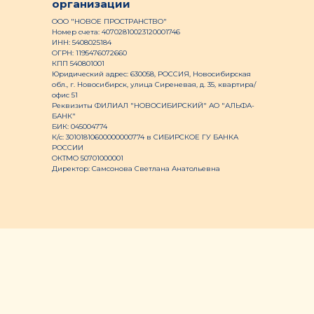
организации
ООО "НОВОЕ ПРОСТРАНСТВО"
Номер счета: 40702810023120001746
ИНН: 5408025184
ОГРН: 1195476072660
КПП 540801001
Юридический адрес: 630058, РОССИЯ, Новосибирская
обл., г. Новосибирск, улица Сиреневая, д. 35, квартира/
офис 51
Реквизиты ФИЛИАЛ "НОВОСИБИРСКИЙ" АО "АЛЬФА-
БАНК"
БИК: 045004774
К/с: 30101810600000000774 в СИБИРСКОЕ ГУ БАНКА
РОССИИ
ОКТМО 50701000001
Директор: Самсонова Светлана Анатольевна