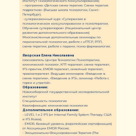
Институт Психологического Консультирования);
- программа «Детская схема-терапия. Схема-терапия
подростков» (Высшая школа психологии, Санкт-
Петербург);
- супервизионный курс «Супервизия в
психологическом консультировании и психотерапии.
Обучение супервизоров» (Национальный центр
развития дополнительного образования)
Многочисленные дополнительные семинары по
перинатальной психологии, работе с кПТСР, РПП,
схема-терапии, работе с парами, психо-фармакалогия.
Яворская Елена Николаевна
сооснователь Центра Технологии Психотерапии,
клинический психолог, КПТ-терапевт, схема-терапевт,
IFS-практик, EMDR-терапевт, семейный терапевт,
травматерапевт. Ведущая семинаров «Введение в
схема-терапию», «Введение в IFS», семинар «Работа с
горем и утратой».
Образование:
Новосибирский государственный исследовательский
институт
Специальность: психология
Квалификация: клиническая психология
Дополнительное образование:
- LEVEL 1 и 2 IFS (от Internal Family System Therapy, США
и IFS Russia);
- EMDR, базовый уровень (европейская сертификация)
от Ассоциации EMDR Россия;
- Эмоционально-Фокусированная Терапия (The