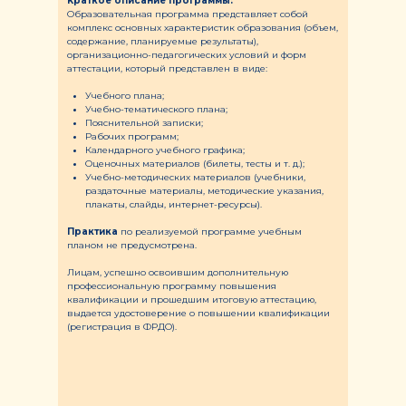
Краткое описание программы:
Образовательная программа представляет собой
комплекс основных характеристик образования (объем,
содержание, планируемые результаты),
организационно-педагогических условий и форм
аттестации, который представлен в виде:
Учебного плана;
Учебно-тематического плана;
Пояснительной записки;
Рабочих программ;
Календарного учебного графика;
Оценочных материалов (билеты, тесты и т. д.);
Учебно-методических материалов (учебники,
раздаточные материалы, методические указания,
плакаты, слайды, интернет-ресурсы).
Практика
по реализуемой программе учебным
планом не предусмотрена.
Лицам, успешно освоившим дополнительную
профессиональную программу повышения
квалификации и прошедшим итоговую аттестацию,
выдается удостоверение о повышении квалификации
(регистрация в ФРДО).