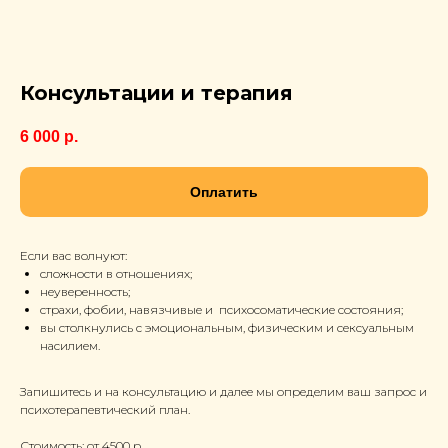
Консультации и терапия
6 000
р.
Оплатить
Если вас волнуют:
сложности в отношениях;
неуверенность;
страхи, фобии, навязчивые и психосоматические состояния;
вы столкнулись с эмоциональным, физическим и сексуальным
насилием.
Запишитесь и на консультацию и далее мы определим ваш запрос и
психотерапевтический план.
Стоимость: от 4500 р.